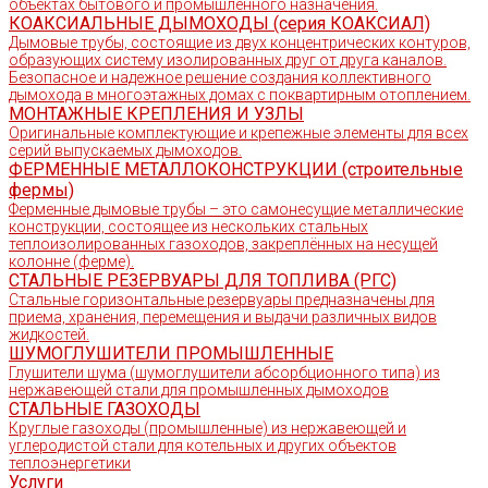
объектах бытового и промышленного назначения.
КОАКСИАЛЬНЫЕ ДЫМОХОДЫ (серия КОАКСИАЛ)
Дымовые трубы, состоящие из двух концентрических контуров,
образующих систему изолированных друг от друга каналов.
Безопасное и надежное решение создания коллективного
дымохода в многоэтажных домах с поквартирным отоплением.
МОНТАЖНЫЕ КРЕПЛЕНИЯ И УЗЛЫ
Оригинальные комплектующие и крепежные элементы для всех
серий выпускаемых дымоходов.
ФЕРМЕННЫЕ МЕТАЛЛОКОНСТРУКЦИИ (строительные
фермы)
Ферменные дымовые трубы – это самонесущие металлические
конструкции, состоящее из нескольких стальных
теплоизолированных газоходов, закреплённых на несущей
колонне (ферме).
СТАЛЬНЫЕ РЕЗЕРВУАРЫ ДЛЯ ТОПЛИВА (РГС)
Стальные горизонтальные резервуары предназначены для
приема, хранения, перемещения и выдачи различных видов
жидкостей.
ШУМОГЛУШИТЕЛИ ПРОМЫШЛЕННЫЕ
Глушители шума (шумоглушители абсорбционного типа) из
нержавеющей стали для промышленных дымоходов
СТАЛЬНЫЕ ГАЗОХОДЫ
Круглые газоходы (промышленные) из нержавеющей и
углеродистой стали для котельных и других объектов
теплоэнергетики
Услуги