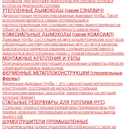
основном, при монтаже дымоходов для газовых котлов и
котлов на дизельном топливе.
УТЕПЛЕННЫЕ ДЫМОХОДЫ (серия СЭНДВИЧ)
Двухконтурные теплоизолированные дымовые трубы. Такое
исполнение является самым оптимальным и
распространённым для создания системы дымоотведения на
объектах бытового и промышленного назначения.
КОАКСИАЛЬНЫЕ ДЫМОХОДЫ (серия КОАКСИАЛ)
Дымовые трубы, состоящие из двух концентрических контуров,
образующих систему изолированных друг от друга каналов.
Безопасное и надежное решение создания коллективного
дымохода в многоэтажных домах с поквартирным отоплением.
МОНТАЖНЫЕ КРЕПЛЕНИЯ И УЗЛЫ
Оригинальные комплектующие и крепежные элементы для всех
серий выпускаемых дымоходов.
ФЕРМЕННЫЕ МЕТАЛЛОКОНСТРУКЦИИ (строительные
фермы)
Ферменные дымовые трубы – это самонесущие металлические
конструкции, состоящее из нескольких стальных
теплоизолированных газоходов, закреплённых на несущей
колонне (ферме).
СТАЛЬНЫЕ РЕЗЕРВУАРЫ ДЛЯ ТОПЛИВА (РГС)
Стальные горизонтальные резервуары предназначены для
приема, хранения, перемещения и выдачи различных видов
жидкостей.
ШУМОГЛУШИТЕЛИ ПРОМЫШЛЕННЫЕ
Глушители шума (шумоглушители абсорбционного типа) из