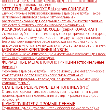
основном, при монтаже дымоходов для газовых котлов и
котлов на дизельном топливе.
УТЕПЛЕННЫЕ ДЫМОХОДЫ (серия СЭНДВИЧ)
Двухконтурные теплоизолированные дымовые трубы. Такое
исполнение является самым оптимальным и
распространённым для создания системы дымоотведения на
объектах бытового и промышленного назначения.
КОАКСИАЛЬНЫЕ ДЫМОХОДЫ (серия КОАКСИАЛ)
Дымовые трубы, состоящие из двух концентрических контуров,
образующих систему изолированных друг от друга каналов.
Безопасное и надежное решение создания коллективного
дымохода в многоэтажных домах с поквартирным отоплением.
МОНТАЖНЫЕ КРЕПЛЕНИЯ И УЗЛЫ
Оригинальные комплектующие и крепежные элементы для всех
серий выпускаемых дымоходов.
ФЕРМЕННЫЕ МЕТАЛЛОКОНСТРУКЦИИ (строительные
фермы)
Ферменные дымовые трубы – это самонесущие металлические
конструкции, состоящее из нескольких стальных
теплоизолированных газоходов, закреплённых на несущей
колонне (ферме).
СТАЛЬНЫЕ РЕЗЕРВУАРЫ ДЛЯ ТОПЛИВА (РГС)
Стальные горизонтальные резервуары предназначены для
приема, хранения, перемещения и выдачи различных видов
жидкостей.
ШУМОГЛУШИТЕЛИ ПРОМЫШЛЕННЫЕ
Глушители шума (шумоглушители абсорбционного типа) из