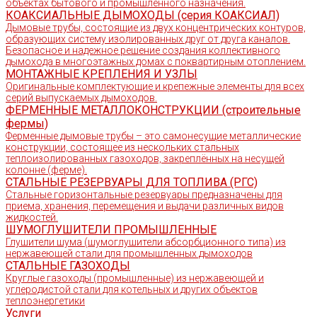
объектах бытового и промышленного назначения.
КОАКСИАЛЬНЫЕ ДЫМОХОДЫ (серия КОАКСИАЛ)
Дымовые трубы, состоящие из двух концентрических контуров,
образующих систему изолированных друг от друга каналов.
Безопасное и надежное решение создания коллективного
дымохода в многоэтажных домах с поквартирным отоплением.
МОНТАЖНЫЕ КРЕПЛЕНИЯ И УЗЛЫ
Оригинальные комплектующие и крепежные элементы для всех
серий выпускаемых дымоходов.
ФЕРМЕННЫЕ МЕТАЛЛОКОНСТРУКЦИИ (строительные
фермы)
Ферменные дымовые трубы – это самонесущие металлические
конструкции, состоящее из нескольких стальных
теплоизолированных газоходов, закреплённых на несущей
колонне (ферме).
СТАЛЬНЫЕ РЕЗЕРВУАРЫ ДЛЯ ТОПЛИВА (РГС)
Стальные горизонтальные резервуары предназначены для
приема, хранения, перемещения и выдачи различных видов
жидкостей.
ШУМОГЛУШИТЕЛИ ПРОМЫШЛЕННЫЕ
Глушители шума (шумоглушители абсорбционного типа) из
нержавеющей стали для промышленных дымоходов
СТАЛЬНЫЕ ГАЗОХОДЫ
Круглые газоходы (промышленные) из нержавеющей и
углеродистой стали для котельных и других объектов
теплоэнергетики
Услуги