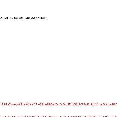
ание состояния заказов,
я газоходов подходит для широкого спектра применения, в основн
лнение является самым оптимальным и распространённым для соз