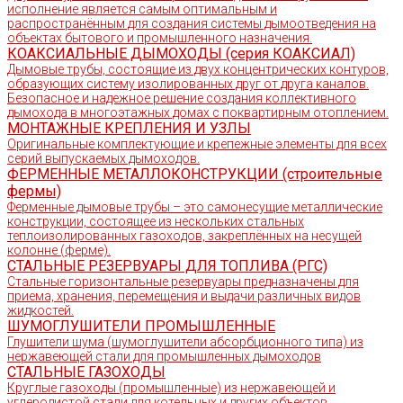
исполнение является самым оптимальным и
распространённым для создания системы дымоотведения на
объектах бытового и промышленного назначения.
КОАКСИАЛЬНЫЕ ДЫМОХОДЫ (серия КОАКСИАЛ)
Дымовые трубы, состоящие из двух концентрических контуров,
образующих систему изолированных друг от друга каналов.
Безопасное и надежное решение создания коллективного
дымохода в многоэтажных домах с поквартирным отоплением.
МОНТАЖНЫЕ КРЕПЛЕНИЯ И УЗЛЫ
Оригинальные комплектующие и крепежные элементы для всех
серий выпускаемых дымоходов.
ФЕРМЕННЫЕ МЕТАЛЛОКОНСТРУКЦИИ (строительные
фермы)
Ферменные дымовые трубы – это самонесущие металлические
конструкции, состоящее из нескольких стальных
теплоизолированных газоходов, закреплённых на несущей
колонне (ферме).
СТАЛЬНЫЕ РЕЗЕРВУАРЫ ДЛЯ ТОПЛИВА (РГС)
Стальные горизонтальные резервуары предназначены для
приема, хранения, перемещения и выдачи различных видов
жидкостей.
ШУМОГЛУШИТЕЛИ ПРОМЫШЛЕННЫЕ
Глушители шума (шумоглушители абсорбционного типа) из
нержавеющей стали для промышленных дымоходов
СТАЛЬНЫЕ ГАЗОХОДЫ
Круглые газоходы (промышленные) из нержавеющей и
углеродистой стали для котельных и других объектов