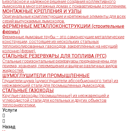
Безопасное и надежное решение создания коллективного
дымохода в многоэтажных домах с поквартирным отоплением.
МОНТАЖНЫЕ КРЕПЛЕНИЯ И УЗЛЫ
Оригинальные комплектующие и крепежные элементы для всех
серий выпускаемых дымоходов.
ФЕРМЕННЫЕ МЕТАЛЛОКОНСТРУКЦИИ (строительные
фермы)
Ферменные дымовые трубы – это самонесущие металлические
конструкции, состоящее из нескольких стальных
теплоизолированных газоходов, закреплённых на несущей
колонне (ферме).
СТАЛЬНЫЕ РЕЗЕРВУАРЫ ДЛЯ ТОПЛИВА (РГС)
Стальные горизонтальные резервуары предназначены для
приема, хранения, перемещения и выдачи различных видов
жидкостей.
ШУМОГЛУШИТЕЛИ ПРОМЫШЛЕННЫЕ
Глушители шума (шумоглушители абсорбционного типа) из
нержавеющей стали для промышленных дымоходов.
СТАЛЬНЫЕ ГАЗОХОДЫ
Круглые газоходы (промышленные) из нержавеющей и
углеродистой стали для котельных и других объектов
теплоэнергетики.
Услуги
Назад