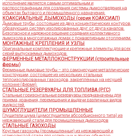
исполнение является самым оптимальным и
распространённым для создания системы дымоотведения на
объектах бытового и промышленного назначения.
КОАКСИАЛЬНЫЕ ДЫМОХОДЫ (серия КОАКСИАЛ)
Дымовые трубы, состоящие из двух концентрических контуров,
образующих систему изолированных друг от друга каналов.
Безопасное и надежное решение создания коллективного
дымохода в многоэтажных домах с поквартирным отоплением.
МОНТАЖНЫЕ КРЕПЛЕНИЯ И УЗЛЫ
Оригинальные комплектующие и крепежные элементы для всех
серий выпускаемых дымоходов.
ФЕРМЕННЫЕ МЕТАЛЛОКОНСТРУКЦИИ (строительные
фермы)
Ферменные дымовые трубы – это самонесущие металлические
конструкции, состоящее из нескольких стальных
теплоизолированных газоходов, закреплённых на несущей
колонне (ферме).
СТАЛЬНЫЕ РЕЗЕРВУАРЫ ДЛЯ ТОПЛИВА (РГС)
Стальные горизонтальные резервуары предназначены для
приема, хранения, перемещения и выдачи различных видов
жидкостей.
ШУМОГЛУШИТЕЛИ ПРОМЫШЛЕННЫЕ
Глушители шума (шумоглушители абсорбционного типа) из
нержавеющей стали для промышленных дымоходов
СТАЛЬНЫЕ ГАЗОХОДЫ
Круглые газоходы (промышленные) из нержавеющей и
углеродистой стали для котельных и других объектов